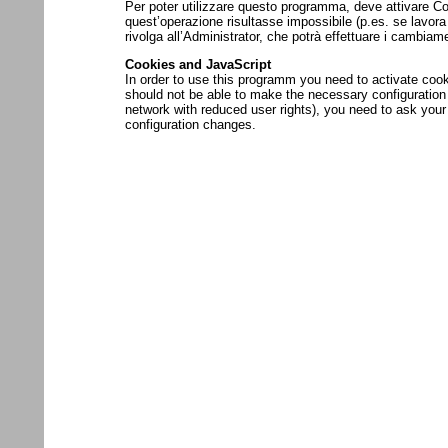
Per poter utilizzare questo programma, deve attivare C
quest’operazione risultasse impossibile (p.es. se lavora in
rivolga all’Administrator, che potrà effettuare i cambiam
Cookies and JavaScript
In order to use this programm you need to activate cooki
should not be able to make the necessary configuration c
network with reduced user rights), you need to ask your
configuration changes.