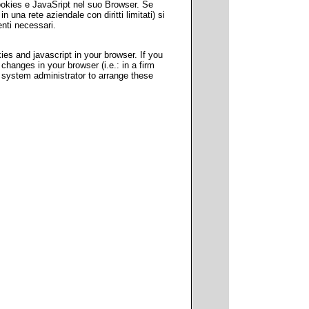
ookies e JavaSript nel suo Browser. Se
 una rete aziendale con diritti limitati) si
enti necessari.
es and javascript in your browser. If you
hanges in your browser (i.e.: in a firm
 system administrator to arrange these